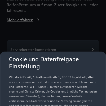
ReifenPremium auf max. Zuverlässigkeit zu jeder
Jahreszeit.
Mehr erfahren
Serviceberater kontaktieren
Cookie und Datenfreigabe
Einstellung
Servicetermin vereinbaren
Wir, die AUDI AG, Auto-Union-Straße 1, 85057 Ingolstadt, allein
oder in Zusammenarbeit mit unseren verbundenen Unternehmen
und Partnern ("Wir", "Unser"), nutzen auf unserer Website
eigene und Dienste Dritter, die Cookies und ähnliche Technologien
verwenden ("Dienste"), die uns helfen, unsere Website zu
Autohaus Lindheimer
verbessern, den Datenverkehr und die Nutzung zu analysieren
und auf Ihre Interessen zugeschnittene Inhalte anzuzeigen,