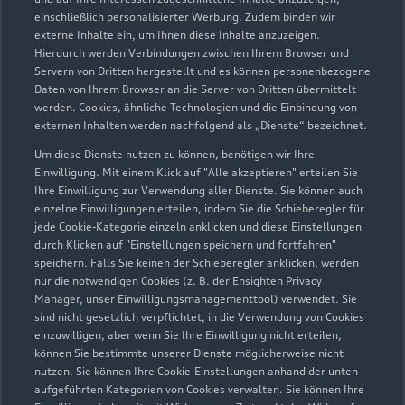
GmbH
einschließlich personalisierter Werbung. Zudem binden wir
externe Inhalte ein, um Ihnen diese Inhalte anzuzeigen.
Servicepartner
e-tron
Hierdurch werden Verbindungen zwischen Ihrem Browser und
Servern von Dritten hergestellt und es können personenbezogene
Daten von Ihrem Browser an die Server von Dritten übermittelt
werden. Cookies, ähnliche Technologien und die Einbindung von
externen Inhalten werden nachfolgend als „Dienste“ bezeichnet.
Um diese Dienste nutzen zu können, benötigen wir Ihre
Einwilligung. Mit einem Klick auf "Alle akzeptieren" erteilen Sie
Ihre Einwilligung zur Verwendung aller Dienste. Sie können auch
einzelne Einwilligungen erteilen, indem Sie die Schieberegler für
jede Cookie-Kategorie einzeln anklicken und diese Einstellungen
durch Klicken auf "Einstellungen speichern und fortfahren"
speichern. Falls Sie keinen der Schieberegler anklicken, werden
nur die notwendigen Cookies (z. B. der Ensighten Privacy
Manager, unser Einwilligungsmanagementtool) verwendet. Sie
sind nicht gesetzlich verpflichtet, in die Verwendung von Cookies
Hoher Steg 14. Gewerbegebiet
einzuwilligen, aber wenn Sie Ihre Einwilligung nicht erteilen,
74348 Lauffen
können Sie bestimmte unserer Dienste möglicherweise nicht
nutzen. Sie können Ihre Cookie-Einstellungen anhand der unten
aufgeführten Kategorien von Cookies verwalten. Sie können Ihre
07133 98600