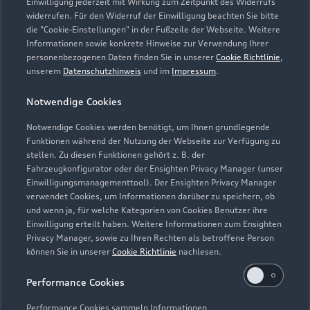
Einwilligung jederzeit mit Wirkung zum Zeitpunkt des Widerrufs
widerrufen. Für den Widerruf der Einwilligung beachten Sie bitte
service.team@lindheimer.vapn.de
die "Cookie-Einstellungen" in der Fußzeile der Webseite. Weitere
Informationen sowie konkrete Hinweise zur Verwendung Ihrer
personenbezogenen Daten finden Sie in unserer
Cookie Richtlinie
,
Kontaktdaten herunterladen
unserem
Datenschutzhinweis
und im
Impressum
.
Notwendige Cookies
Öffnungszeiten
Notwendige Cookies werden benötigt, um Ihnen grundlegende
Funktionen während der Nutzung der Webseite zur Verfügung zu
stellen. Zu diesen Funktionen gehört z. B. der
Fahrzeugkonfigurator oder der Ensighten Privacy Manager (unser
Service
Einwilligungsmanagementtool). Der Ensighten Privacy Manager
Geöffnet bis
18:00
verwendet Cookies, um Informationen darüber zu speichern, ob
und wenn ja, für welche Kategorien von Cookies Benutzer ihre
Einwilligung erteilt haben. Weitere Informationen zum Ensighten
Teile- & Zubehörverkauf
Privacy Manager, sowie zu Ihren Rechten als betroffene Person
Geöffnet bis
17:00
können Sie in unserer
Cookie Richtlinie
nachlesen.
Performance Cookies
Aktuell Samstags geschlossen
Performance Cookies sammeln Informationen